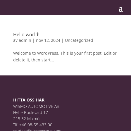
Hello world!
av
admin
|
nov 12, 2024
|
Uncategorized
Welcome to WordPress. This is your first post. Edit or
delete it, then start...
HITTA OSS HÄR
WISMO AUTOMOTIVE AB
Hyllie Boulevard 17
215 32 Malmö
Tlf. +46 08-55 433 00
contact@wismogroup.com