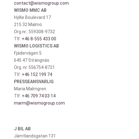
contact@wismogroup.com
WISMO MMC AB
Hyllie Boulevard 17
215 32 Malmö
Org.nr.: 559308-9732
Tlf.
+46 8-555 433 00
WISMO LOGISTICS AB
Fjädervägen 5
645 47 Strängnäs
Org. nr.:556754-8721
Tlf.
+46 152 199 74
PRESSEANSVARLIG
Maria Malmgren
Tlf.
+46 709 74 03 14
marm@wismogroup.com
J BIL AB
Jämtlandsgatan 131