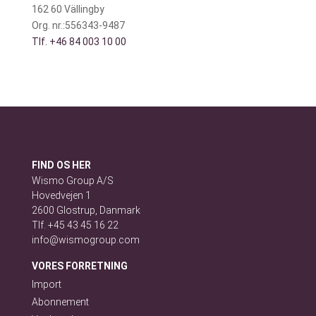
162 60 Vällingby
Org. nr.:556343-9487
Tlf. +46 84 003 10 00
FIND OS HER
Wismo Group A/S
Hovedvejen 1
2600 Glostrup, Danmark
Tlf. +45 43 45 16 22
info@wismogroup.com
VORES FORRETNING
Import
Abonnement