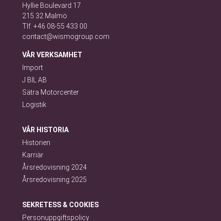
Hyllie Boulevard 17
215 32 Malmö
Tlf. +46 08-55 433 00
contact@wismogroup.com
VÅR VERKSAMHET
Import
J BIL AB
Sätra Motorcenter
Logistik
VÅR HISTORIA
Historien
Karriär
Årsredovisning 2024
Årsredovisning 2025
SEKRETESS & COOKIES
Personuppgiftspolicy