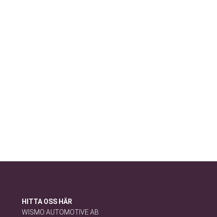
För ytterligare information, kontakta Wismo Group AB via tel.
+46 08-555 433 00 eller
contact@wismogroup.com
BESÖK KARRIÄRSAJT
Privacy policy
|
Personuppgiftspolicy
HITTA OSS HÄR
WISMO AUTOMOTIVE AB