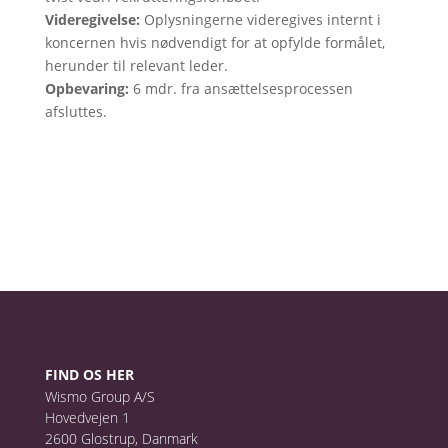
Videregivelse:
Oplysningerne videregives internt i
koncernen hvis nødvendigt for at opfylde formålet,
herunder til relevant leder.
Opbevaring:
6 mdr. fra ansættelsesprocessen
afsluttes.
FIND OS HER
Wismo Group A/S
Hovedvejen 1
2600 Glostrup, Danmark